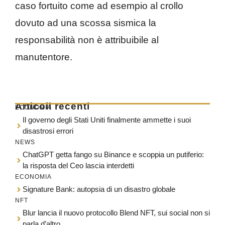
caso fortuito come ad esempio al crollo
dovuto ad una scossa sismica la
responsabilità non è attribuibile al
manutentore.
Articoli recenti
ECONOMIA
Il governo degli Stati Uniti finalmente ammette i suoi
disastrosi errori
NEWS
ChatGPT getta fango su Binance e scoppia un putiferio:
la risposta del Ceo lascia interdetti
ECONOMIA
Signature Bank: autopsia di un disastro globale
NFT
Blur lancia il nuovo protocollo Blend NFT, sui social non si
parla d’altro