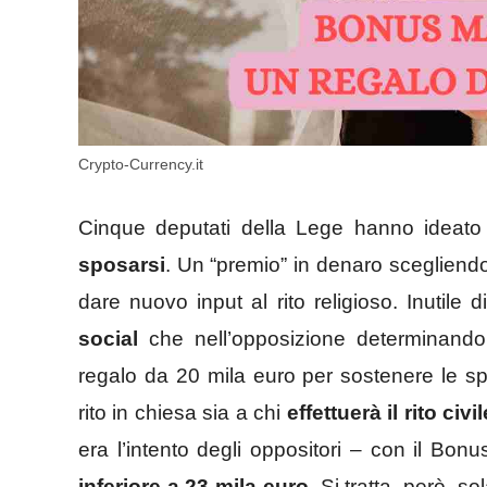
Crypto-Currency.it
Cinque deputati della Lege hanno ideat
sposarsi
. Un “premio” in denaro scegliend
dare nuovo input al rito religioso. Inutile
social
che nell’opposizione determinando u
regalo da 20 mila euro per sostenere le spe
rito in chiesa sia a chi
effettuerà il rito civil
era l’intento degli oppositori – con il Bo
inferiore a 23 mila euro
. Si tratta, però, s