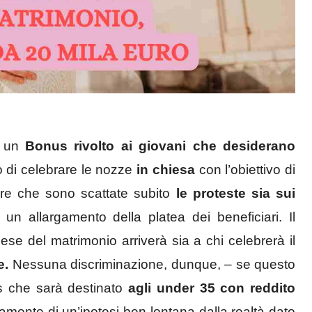
o un
Bonus rivolto ai giovani che desiderano
o di celebrare le nozze
in chiesa
con l’obiettivo di
 dire che sono scattate subito
le proteste sia sui
n allargamento della platea dei beneficiari. Il
se del matrimonio arriverà sia a chi celebrerà il
e.
Nessuna discriminazione, dunque, – se questo
nus che sarà destinato
agli under 35 con reddito
olamente di un’ipotesi ben lontana dalla realtà dato