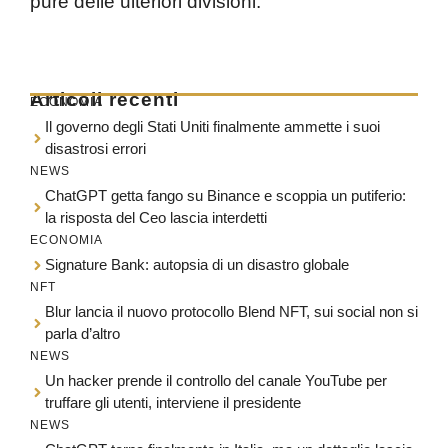
pure delle ulteriori divisioni.
Articoli recenti
ECONOMIA
Il governo degli Stati Uniti finalmente ammette i suoi
disastrosi errori
NEWS
ChatGPT getta fango su Binance e scoppia un putiferio:
la risposta del Ceo lascia interdetti
ECONOMIA
Signature Bank: autopsia di un disastro globale
NFT
Blur lancia il nuovo protocollo Blend NFT, sui social non si
parla d’altro
NEWS
Un hacker prende il controllo del canale YouTube per
truffare gli utenti, interviene il presidente
NEWS