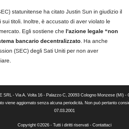
 statunitense ha citato Justin Sun in giudizio il
i titoli. Inoltre, è accusato di aver violato le
 mercato. Egli sostiene che
l’azione legale “non
istema bancario decentralizzato
. Ha anche
sion (SEC) degli Sati Uniti per non aver
iare.
E SRL - Via A. Volta 16 - Palazzo C, 20093 Cologno Monzese (MI) - C
nto viene aggiornato senza alcuna periodicità. Non può pertanto conside
07.03.2001
Copyright ©2026 - Tutti i diritti riservati -
Contattaci