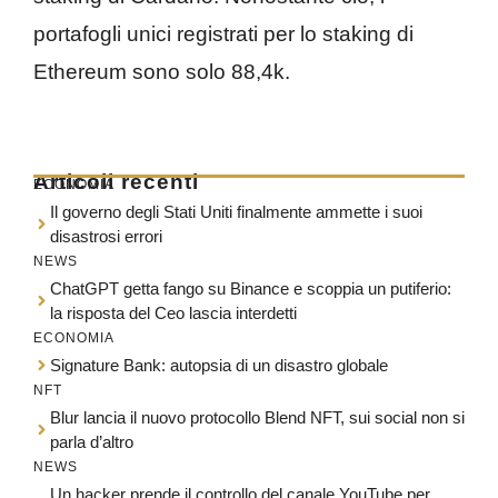
portafogli unici registrati per lo staking di
Ethereum sono solo 88,4k.
Articoli recenti
ECONOMIA
Il governo degli Stati Uniti finalmente ammette i suoi
disastrosi errori
NEWS
ChatGPT getta fango su Binance e scoppia un putiferio:
la risposta del Ceo lascia interdetti
ECONOMIA
Signature Bank: autopsia di un disastro globale
NFT
Blur lancia il nuovo protocollo Blend NFT, sui social non si
parla d’altro
NEWS
Un hacker prende il controllo del canale YouTube per