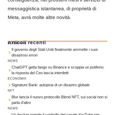
messaggistica istantanea, di proprietà di
Meta, avrà molte altre novità.
Articoli recenti
ECONOMIA
Il governo degli Stati Uniti finalmente ammette i suoi
disastrosi errori
NEWS
ChatGPT getta fango su Binance e scoppia un putiferio:
la risposta del Ceo lascia interdetti
ECONOMIA
Signature Bank: autopsia di un disastro globale
NFT
Blur lancia il nuovo protocollo Blend NFT, sui social non si
parla d’altro
NEWS
Un hacker prende il controllo del canale YouTube per