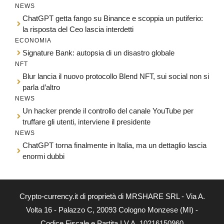
NEWS
ChatGPT getta fango su Binance e scoppia un putiferio:
la risposta del Ceo lascia interdetti
ECONOMIA
Signature Bank: autopsia di un disastro globale
NFT
Blur lancia il nuovo protocollo Blend NFT, sui social non si
parla d’altro
NEWS
Un hacker prende il controllo del canale YouTube per
truffare gli utenti, interviene il presidente
NEWS
ChatGPT torna finalmente in Italia, ma un dettaglio lascia
enormi dubbi
Crypto-currency.it di proprietà di MRSHARE SRL - Via A.
Volta 16 - Palazzo C, 20093 Cologno Monzese (MI) -
Codice Fiscale e Partita I.V.A. 10216150960