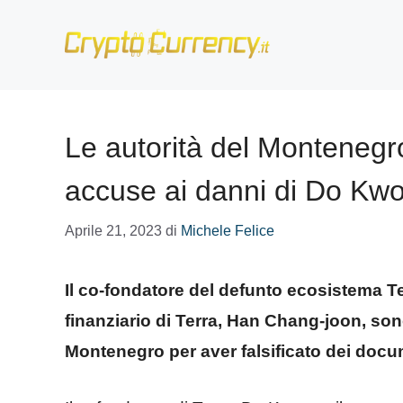
Vai
al
contenuto
Le autorità del Montenegr
accuse ai danni di Do Kwo
Aprile 21, 2023
di
Michele Felice
Il co-fondatore del defunto ecosistema T
finanziario di Terra, Han Chang-joon, sono 
Montenegro per aver falsificato dei docu