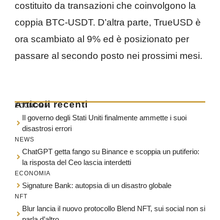
costituito da transazioni che coinvolgono la
coppia BTC-USDT. D’altra parte, TrueUSD è
ora scambiato al 9% ed è posizionato per
passare al secondo posto nei prossimi mesi.
Articoli recenti
ECONOMIA
Il governo degli Stati Uniti finalmente ammette i suoi
disastrosi errori
NEWS
ChatGPT getta fango su Binance e scoppia un putiferio:
la risposta del Ceo lascia interdetti
ECONOMIA
Signature Bank: autopsia di un disastro globale
NFT
Blur lancia il nuovo protocollo Blend NFT, sui social non si
parla d’altro